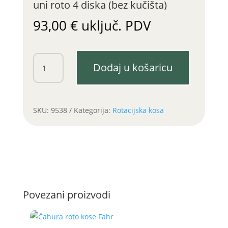
uni roto 4 diska (bez kučišta)
93,00
€
uključ. PDV
Poklopac
Dodaj u košaricu
spremnika
ulja
(gornji)
uni
SKU:
9538
Kategorija:
Rotacijska kosa
roto
4
diska
(bez
kučišta)
količina
Povezani proizvodi