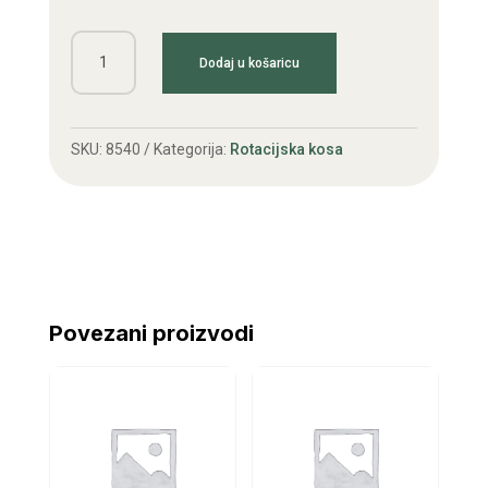
Poklopac
Dodaj u košaricu
plastični
roto
kose
SKU:
8540
Kategorija:
Rotacijska kosa
SIP
135,165
količina
Povezani proizvodi