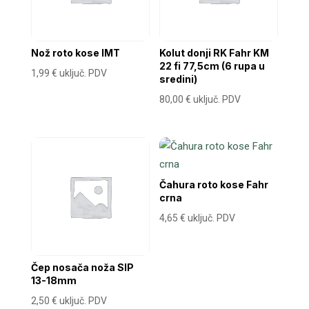
Nož roto kose IMT
Kolut donji RK Fahr KM
22 fi 77,5cm (6 rupa u
1,99
€
uključ. PDV
sredini)
80,00
€
uključ. PDV
Čahura roto kose Fahr
crna
4,65
€
uključ. PDV
Čep nosača noža SIP
13-18mm
2,50
€
uključ. PDV