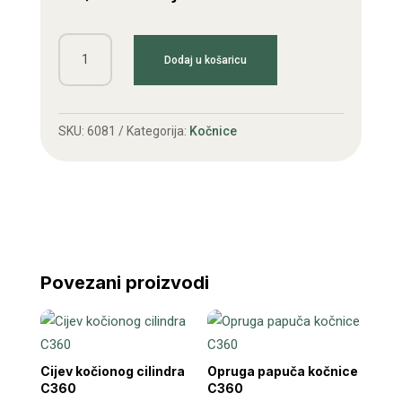
Pojas
Dodaj u košaricu
ručne
kočnice
C360
SKU:
6081
Kategorija:
Kočnice
količina
Povezani proizvodi
Cijev kočionog cilindra
Opruga papuča kočnice
C360
C360