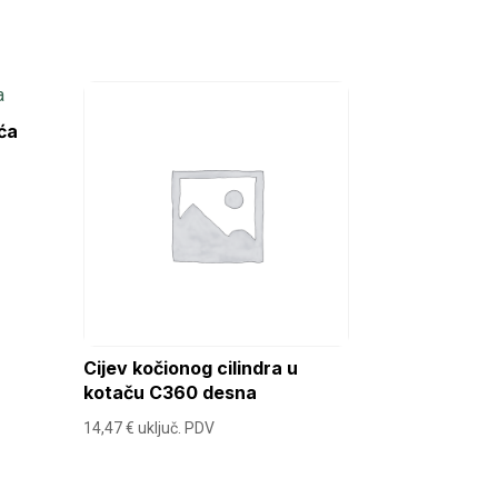
ća
Cijev kočionog cilindra u
kotaču C360 desna
14,47
€
uključ. PDV