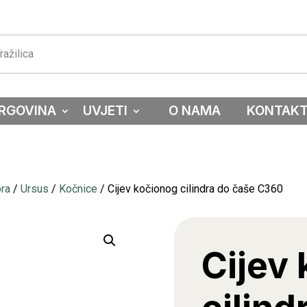
RGOVINA
UVJETI
O NAMA
KONTAK
ora
/
Ursus
/
Kočnice
/ Cijev kočionog cilindra do čaše C360
Cijev