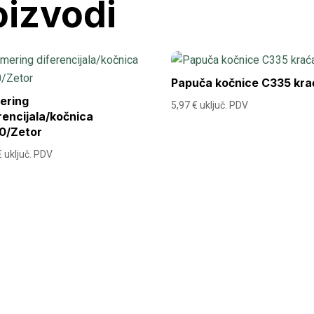
oizvodi
Papuča kočnice C335 kra
ering
5,97
€
uključ. PDV
rencijala/kočnica
0/Zetor
€
uključ. PDV