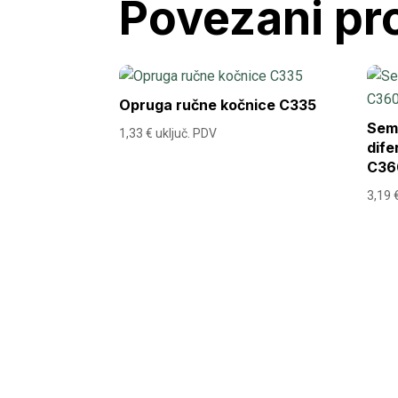
Povezani pr
Opruga ručne kočnice C335
Sem
1,33
€
uključ. PDV
dife
C36
3,19