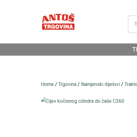
T
Home
/
Trgovina
/
Namjenski dijelovi
/
Trakt