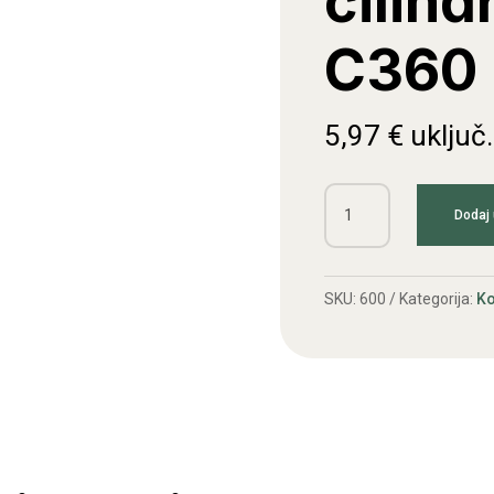
cilind
C360
5,97
€
uključ
Cijev
Dodaj 
kočionog
cilindra
do
SKU:
600
Kategorija:
Ko
čaše
C360
količina