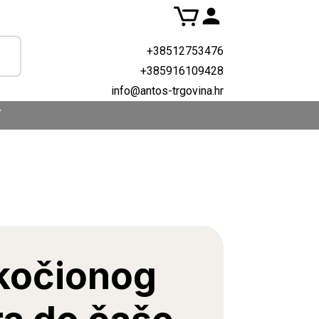
+38512753476
+385916109428
info@antos-trgovina.hr
T
 kočionog