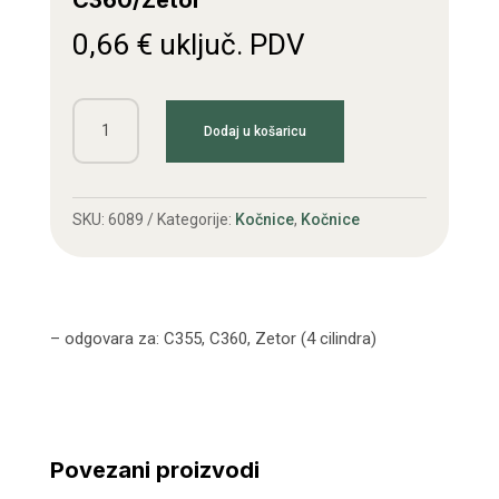
C360/Zetor
0,66
€
uključ. PDV
Podloška
Dodaj u košaricu
doboša
zvjezdasta
C360/Zetor
SKU:
6089
Kategorije:
Kočnice
,
Kočnice
količina
– odgovara za: C355, C360, Zetor (4 cilindra)
Povezani proizvodi