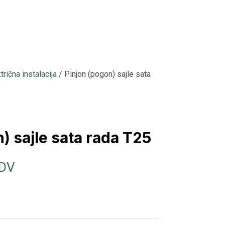
trična instalacija
/ Pinjon (pogon) sajle sata
) sajle sata rada T25
PDV