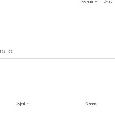
Trgovina
Uvjeti
Uvjeti
O nama