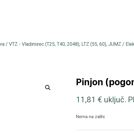
ora
/
VTZ - Vladimirec (T25, T40, 2048), LTZ (55, 60), JUMZ
/
Elek
Pinjon (pogon
11,81
€
uključ. 
Nema na zalihi