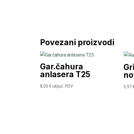
Povezani proizvodi
Gar.čahura
Gr
anlasera T25
no
8,00
€
uključ. PDV
5,97