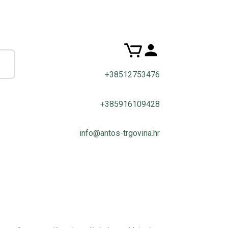
+38512753476
+385916109428
info@antos-trgovina.hr