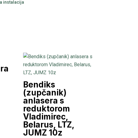
a instalacija
ra
Bendiks
(zupčanik)
anlasera s
reduktorom
Vladimirec,
Belarus, LTZ,
JUMZ 10z