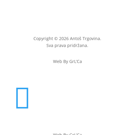
Copyright © 2026 Antoš Trgovina.
Sva prava pridržana.
Web By GrL’Ca

Web By GrL’Ca