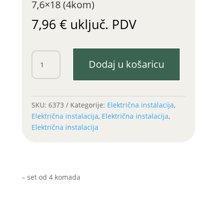
7,6×18 (4kom)
7,96
€
uključ. PDV
Četkica
Dodaj u košaricu
anlasera
s
reduktorom
7,6x18
SKU:
6373
Kategorije:
Električna instalacija
,
(4kom)
Električna instalacija
,
Električna instalacija
,
količina
Električna instalacija
– set od 4 komada