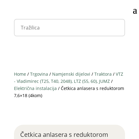
Home
/
Trgovina
/
Namjenski dijelovi
/
Traktora
/
VTZ
- Vladimirec (T25, T40, 2048), LTZ (55, 60), JUMZ
/
Električna instalacija
/ Četkica anlasera s reduktorom
7,6×18 (4kom)
Četkica anlasera s reduktorom