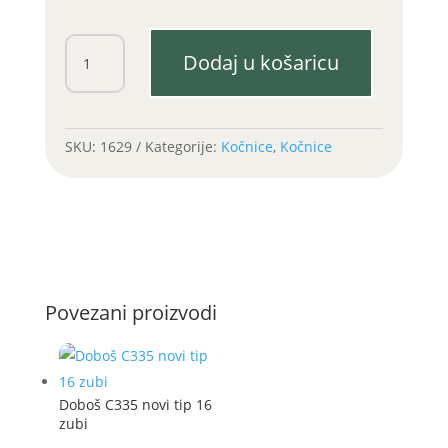
Papuča
Dodaj u košaricu
kočnice
C360/Zetor
3cil.
količina
SKU:
1629
Kategorije:
Kočnice
,
Kočnice
Povezani proizvodi
Doboš C335 novi tip 16
zubi