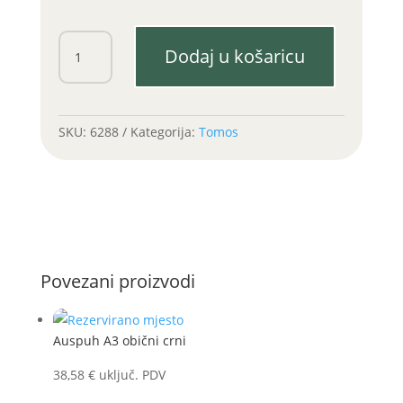
Opruga
Dodaj u košaricu
kvačila
ATM
količina
SKU:
6288
Kategorija:
Tomos
Povezani proizvodi
Auspuh A3 obični crni
38,58
€
uključ. PDV