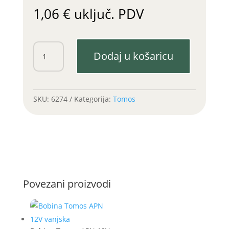
1,06
€
uključ. PDV
Matica
Dodaj u košaricu
prednjeg
lančanika
APN
14x1
SKU:
6274
Kategorija:
Tomos
količina
Povezani proizvodi