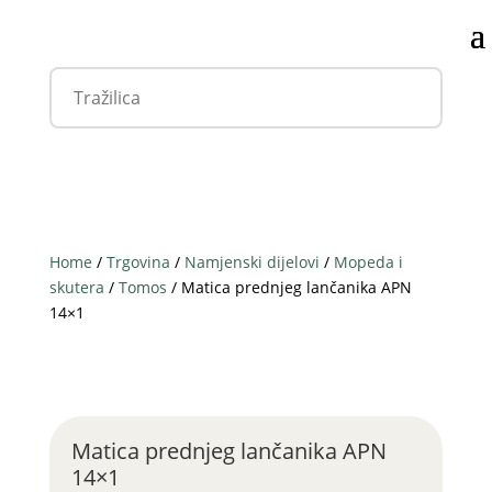
Home
/
Trgovina
/
Namjenski dijelovi
/
Mopeda i
skutera
/
Tomos
/ Matica prednjeg lančanika APN
14×1
Matica prednjeg lančanika APN
14×1