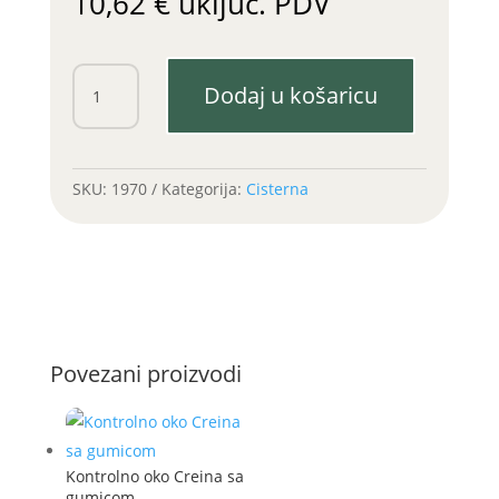
10,62
€
uključ. PDV
Manometar
Dodaj u košaricu
Creina
količina
SKU:
1970
Kategorija:
Cisterna
Povezani proizvodi
Kontrolno oko Creina sa
gumicom