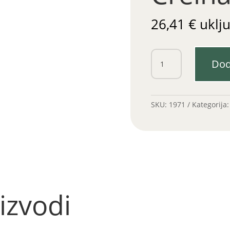
26,41
€
uklj
Sigurnosni
Dod
ventil
Creina
1
1/4"
SKU:
1971
Kategorija
količina
izvodi