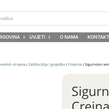
RGOVINA
UVJETI
O NAMA
KONTAK
vrednih strojeva
/
Zaštita bilja i gnojidba
/
Cisterna
/ Sigurnosni ven
Sigurn
Creina