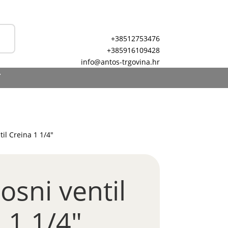
+38512753476
+385916109428
info@antos-trgovina.hr
T
til Creina 1 1/4″
osni ventil
 1 1/4″