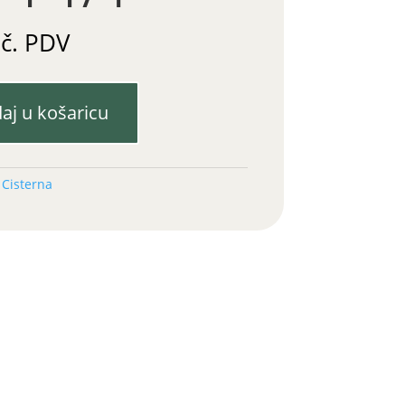
uč. PDV
aj u košaricu
:
Cisterna