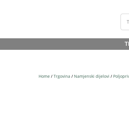
T
Home
/
Trgovina
/
Namjenski dijelovi
/
Poljopri