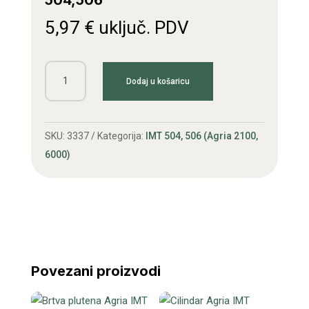
504,506
5,97
€
uključ. PDV
Lulica
Dodaj u košaricu
svjećice
Agria
IMT
SKU:
3337
Kategorija:
IMT 504, 506 (Agria 2100,
504,506
6000)
količina
Povezani proizvodi