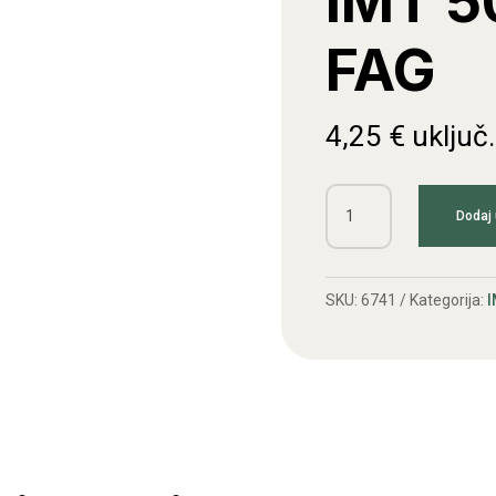
IMT 5
FAG
4,25
€
uključ
Ležaj
Dodaj 
radilice
IMT
504,506
SKU:
6741
Kategorija:
I
FAG
količina