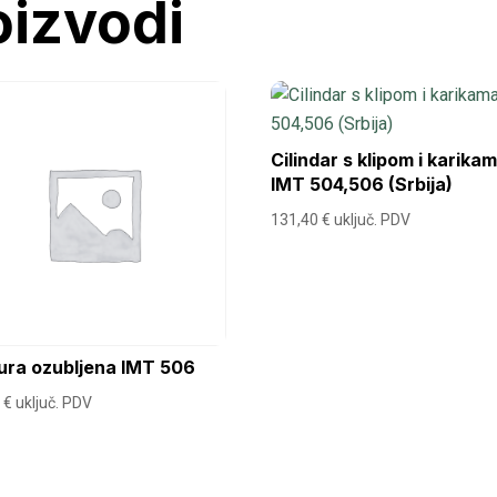
oizvodi
Cilindar s klipom i karika
IMT 504,506 (Srbija)
131,40
€
uključ. PDV
ura ozubljena IMT 506
3
€
uključ. PDV