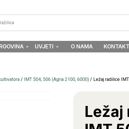
RGOVINA
UVJETI
O NAMA
KONTAK
ultivatora
/
IMT 504, 506 (Agria 2100, 6000)
/ Ležaj radilice IM
Ležaj 