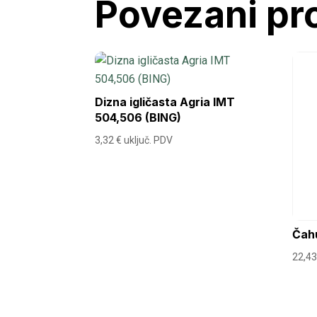
Povezani pr
Dizna igličasta Agria IMT
504,506 (BING)
3,32
€
uključ. PDV
Čah
22,4