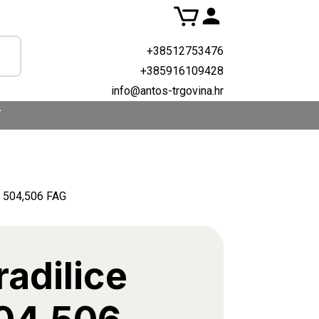
+38512753476
+385916109428
info@antos-trgovina.hr
T
T 504,506 FAG
radilice