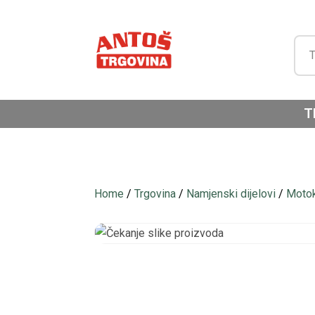
T
Home
/
Trgovina
/
Namjenski dijelovi
/
Motok