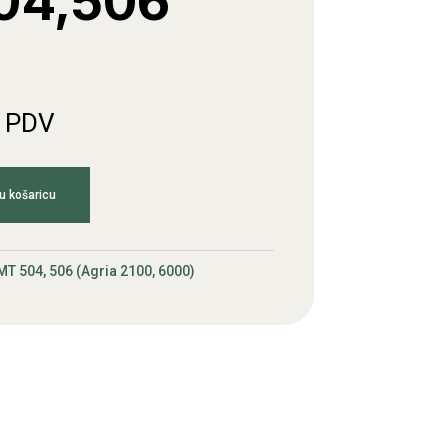
04,506
. PDV
u košaricu
MT 504, 506 (Agria 2100, 6000)