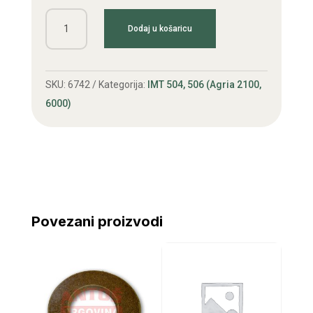
Ležaj
Dodaj u košaricu
kvačila
IMT
506
SKU:
6742
Kategorija:
IMT 504, 506 (Agria 2100,
FAG
6000)
količina
Povezani proizvodi