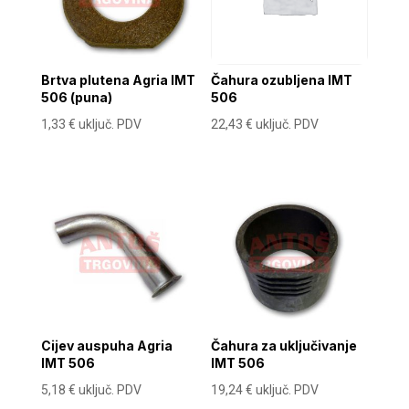
Brtva plutena Agria IMT
Čahura ozubljena IMT
506 (puna)
506
1,33
€
uključ. PDV
22,43
€
uključ. PDV
Cijev auspuha Agria
Čahura za uključivanje
IMT 506
IMT 506
5,18
€
uključ. PDV
19,24
€
uključ. PDV