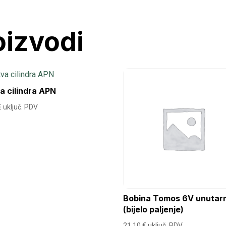
oizvodi
a cilindra APN
€
uključ. PDV
Bobina Tomos 6V unutar
(bijelo paljenje)
21,10
€
uključ. PDV