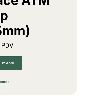
jače ATM
ip
5mm)
. PDV
u košaricu
Tomos