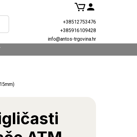
+38512753476
+385916109428
info@antos-trgovina.hr
T
2x15mm)
igličasti