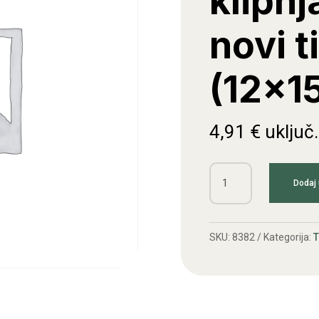
klipn
novi t
(12x1
4,91
€
uključ
Ležaj
Dodaj 
igličasti
klipnjače
ATM
SKU:
8382
Kategorija:
novi
tip
(12x15mm)
količina