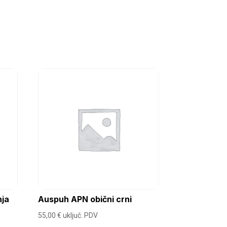
nja
Auspuh APN obični crni
55,00
€
uključ. PDV