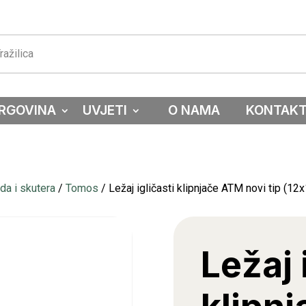
RGOVINA
UVJETI
O NAMA
KONTAK
a i skutera
/
Tomos
/ Ležaj igličasti klipnjače ATM novi tip (1
Ležaj 