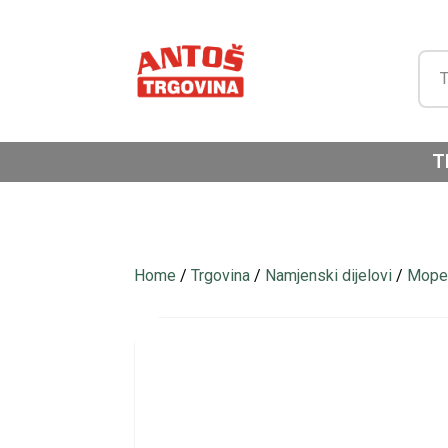
T
Home
/
Trgovina
/
Namjenski dijelovi
/
Moped