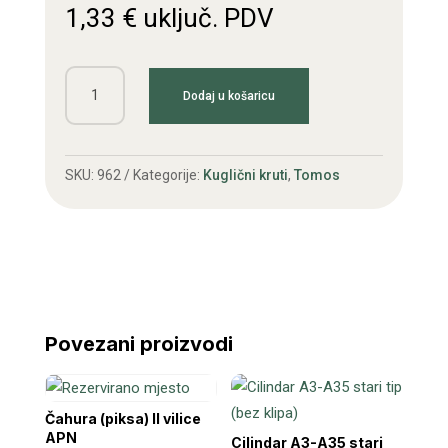
1,33
€
uključ. PDV
Ležaj
Dodaj u košaricu
608
ZZ
8x22x7
SKU:
962
Kategorije:
Kuglični kruti
,
Tomos
(Poljska)
količina
Povezani proizvodi
Čahura (piksa) II vilice
APN
Cilindar A3-A35 stari