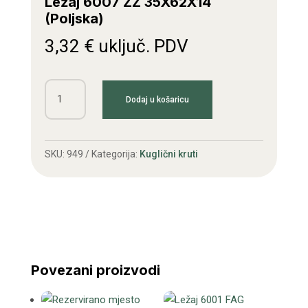
Ležaj 6007 ZZ 35X62X14
(Poljska)
3,32
€
uključ. PDV
Ležaj
Dodaj u košaricu
6007
ZZ
35X62X14
SKU:
949
Kategorija:
Kuglični kruti
(Poljska)
količina
Povezani proizvodi