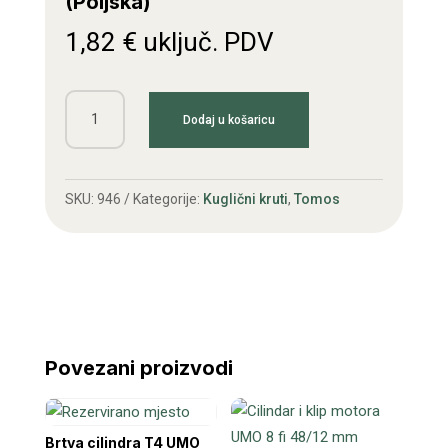
(Poljska)
1,82
€
uključ. PDV
Ležaj
Dodaj u košaricu
6004
ZZ
20x42x12
SKU:
946
Kategorije:
Kuglični kruti
,
Tomos
(Poljska)
količina
Povezani proizvodi
Brtva cilindra T4 UMO