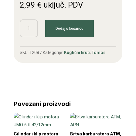
2,99
€
uključ. PDV
Ležaj
Dodaj u košaricu
6000
FAG
ZZ/C3
SKU:
1208
Kategorije:
Kuglični kruti
,
Tomos
10x26x8
količina
Povezani proizvodi
Cilindar i klip motora
Brtva karburatora ATM,