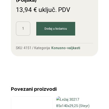
(Poljska)
13,94
€
uključ. PDV
Ležaj
Dodaj u košaricu
30312
60x130x33,5
(Poljska)
SKU:
4151
Kategorija:
Konusno-valjkasti
količina
Povezani proizvodi