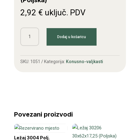
(Poljska)
2,92
€
uključ. PDV
Ležaj
Dodaj u košaricu
30204
20x47x15,25
(Poljska)
SKU:
1051
Kategorija:
Konusno-valjkasti
količina
Povezani proizvodi
Ležaj 3004 Polj.