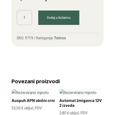
Lančanik
Dodaj u košaricu
APN
10z
količina
SKU:
9719
Kategorija:
Tomos
Povezani proizvodi
Auspuh APN obični crni
Automat žmigavca 12V
2 izvoda
55,00
€
uključ. PDV
3,85
€
uključ. PDV