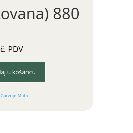
tovana) 880
uč. PDV
aj u košaricu
:
Gorenje Muta