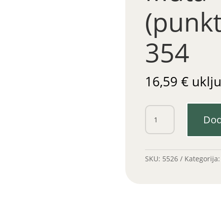
(punk
354
16,59
€
uklj
Lamela
Dod
metalna
Muta
(punktovana)
880
SKU:
5526
Kategorija
354
količina