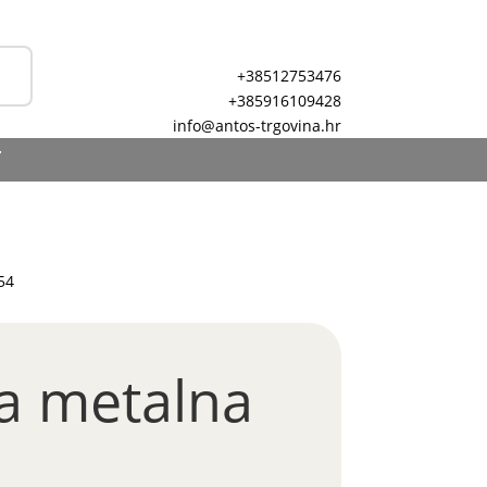
+38512753476
+385916109428
info@antos-trgovina.hr
T
54
a metalna