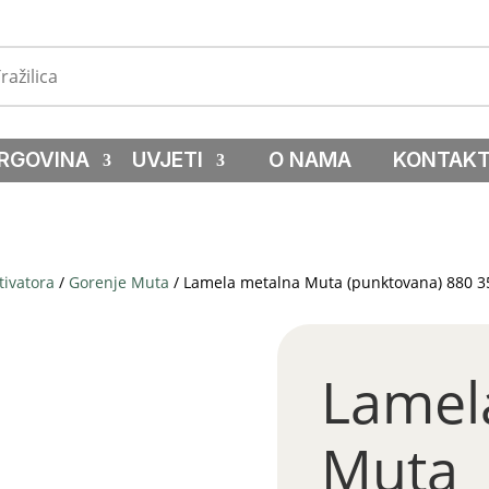
RGOVINA
UVJETI
O NAMA
KONTAK
tivatora
/
Gorenje Muta
/ Lamela metalna Muta (punktovana) 880 3
Lamel
Muta