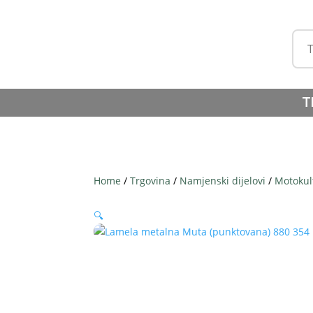
T
Home
/
Trgovina
/
Namjenski dijelovi
/
Motokul
🔍