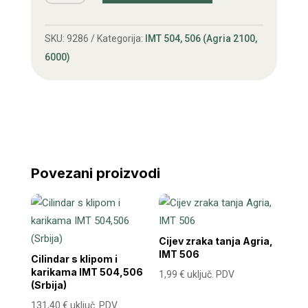
IMT
506
SKU:
9286
Kategorija:
IMT 504, 506 (Agria 2100,
količina
6000)
Povezani proizvodi
Cijev zraka tanja Agria,
IMT 506
Cilindar s klipom i
karikama IMT 504,506
1,99
€
uključ. PDV
(Srbija)
131,40
€
uključ. PDV