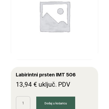
Labirintni prsten IMT 506
13,94
€
uključ. PDV
Labirintni
Dodaj u košaricu
prsten