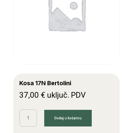
Kosa 17N Bertolini
37,00
€
uključ. PDV
Kosa
Dodaj u košaricu
17N
Bertolini