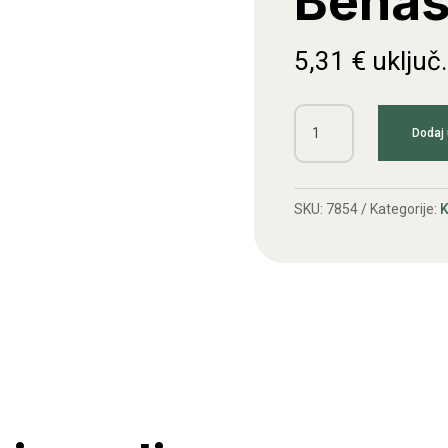
Benas
5,31
€
uključ
Sajla
Dodaj 
gasa
Benassi/BCS
količina
SKU:
7854
Kategorije:
K