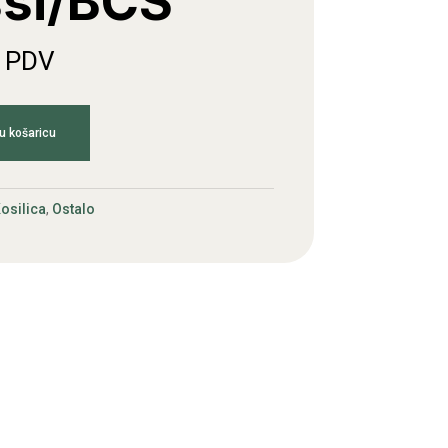
si/BCS
. PDV
u košaricu
osilica
,
Ostalo