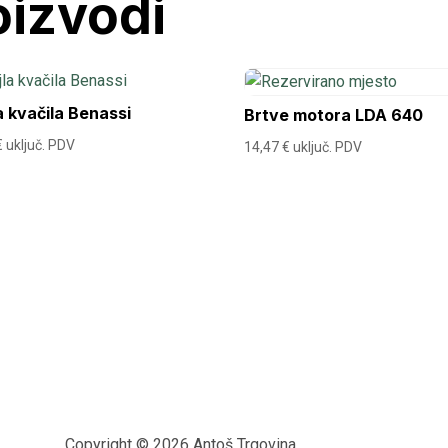
oizvodi
a kvačila Benassi
Brtve motora LDA 640
€
uključ. PDV
14,47
€
uključ. PDV
Copyright © 2026 Antoš Trgovina.