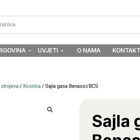
RGOVINA
UVJETI
O NAMA
KONTAK
 strojeva
/
Kosilica
/ Sajla gasa Benassi/BCS
Sajla 