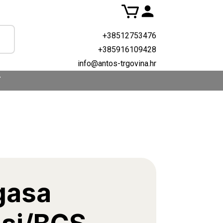
+38512753476
+385916109428
info@antos-trgovina.hr
T
gasa