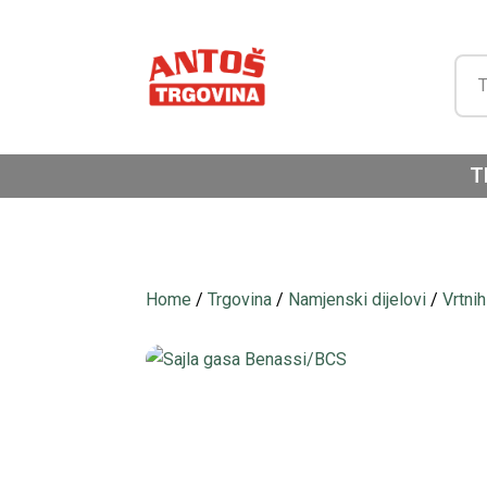
T
Home
/
Trgovina
/
Namjenski dijelovi
/
Vrtnih