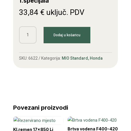
1.specijala
33,84
€
uključ. PDV
Klipnjača
Dodaj u košaricu
Honda
G150
F400-
SKU:
6622
Kategorija:
MIO Standard, Honda
450
1.specijala
količina
Povezani proizvodi
Brtva vodena F400-420
Kl.remen 17×850 Li