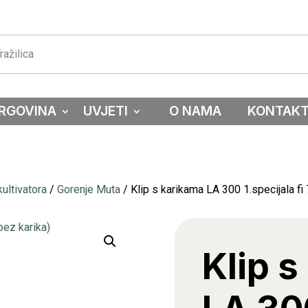
RGOVINA
UVJETI
O NAMA
KONTAK
ultivatora
/
Gorenje Muta
/ Klip s karikama LA 300 1.specijala fi 
Klip s