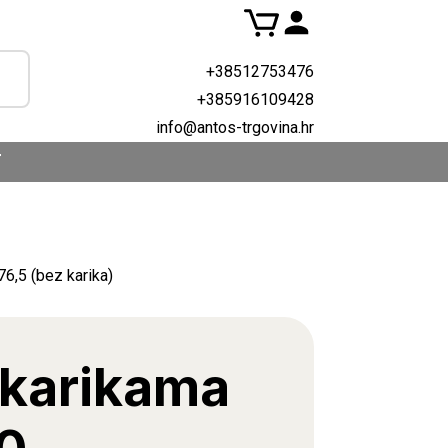
+38512753476
+385916109428
info@antos-trgovina.hr
T
76,5 (bez karika)
 karikama