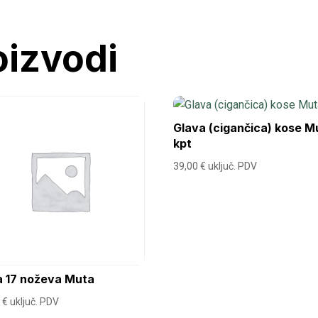
(bez
karika)
oizvodi
količina
Glava (cigančica) kose M
kpt
39,00
€
uključ. PDV
a 17 noževa Muta
5
€
uključ. PDV