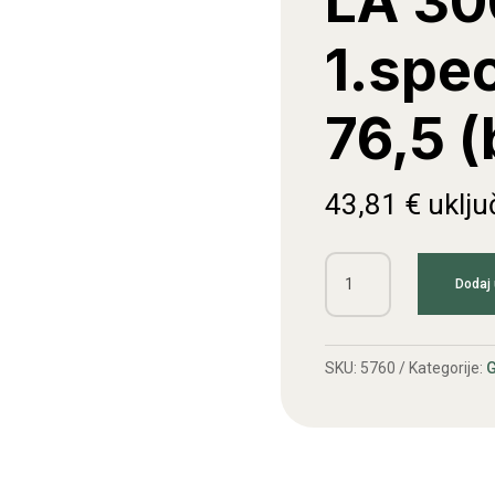
LA 30
1.spec
76,5 (
43,81
€
uklju
Klip
Dodaj 
s
karikama
LA
SKU:
5760
Kategorije:
G
300
1.specijala
fi
76,5