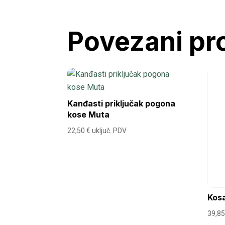
Povezani pr
Kanđasti priključak pogona
kose Muta
22,50
€
uključ. PDV
Kos
39,8