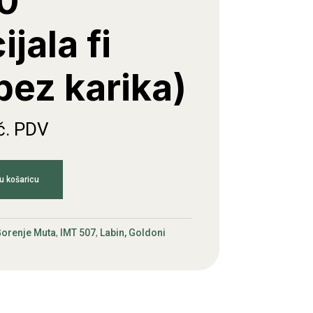
0
ijala fi
bez karika)
č. PDV
u košaricu
orenje Muta
,
IMT 507
,
Labin, Goldoni