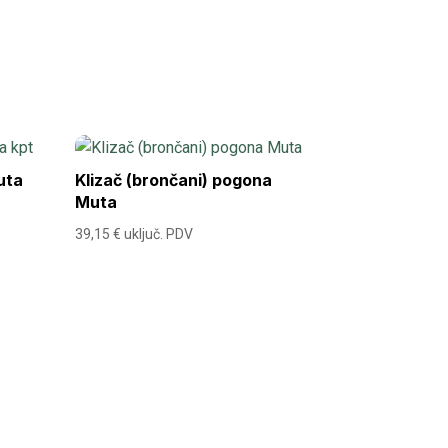
uta
Klizač (brončani) pogona
Muta
39,15
€
uključ. PDV