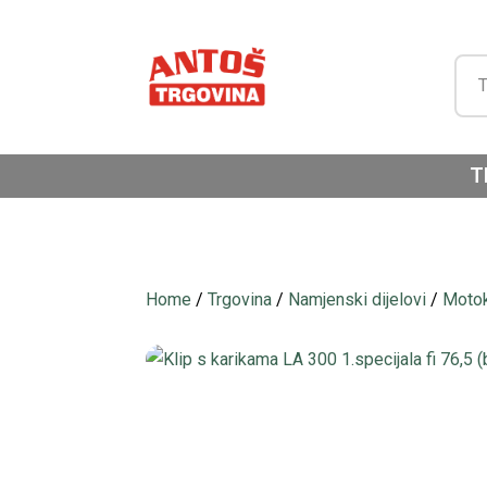
T
Home
/
Trgovina
/
Namjenski dijelovi
/
Motok