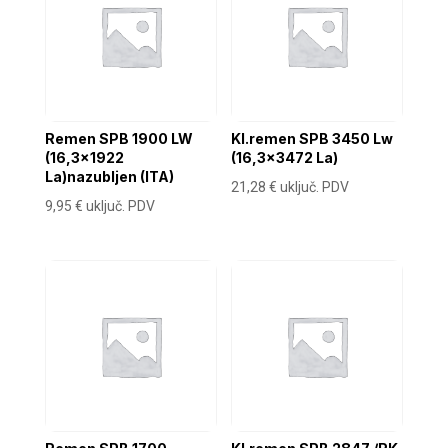
Remen SPB 1900 LW
Kl.remen SPB 3450 Lw
(16,3×1922
(16,3×3472 La)
La)nazubljen (ITA)
21,28
€
uključ. PDV
9,95
€
uključ. PDV