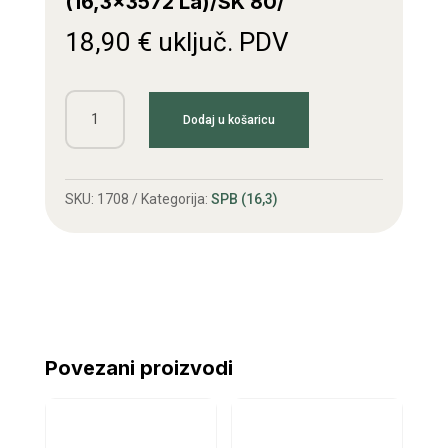
(16,3×3572 La)/SK 80/
18,90
€
uključ. PDV
Kl.remen
Dodaj u košaricu
SPB
3550
Lw
SKU:
1708
Kategorija:
SPB (16,3)
(16,3x3572
La)/SK
80/
količina
Povezani proizvodi