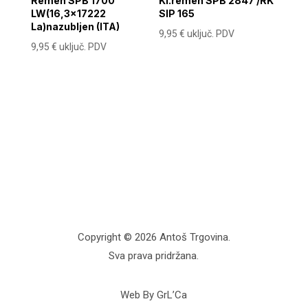
Remen SPB 1700
Kl.remen SPB 2847 /RK
LW(16,3×17222
SIP 165
La)nazubljen (ITA)
9,95
€
uključ. PDV
9,95
€
uključ. PDV
Copyright © 2026 Antoš Trgovina.
Sva prava pridržana.
Web By GrL’Ca