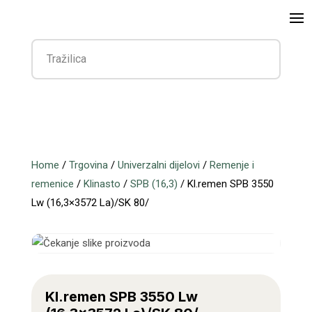
Home
/
Trgovina
/
Univerzalni dijelovi
/
Remenje i
remenice
/
Klinasto
/
SPB (16,3)
/ Kl.remen SPB 3550
Lw (16,3×3572 La)/SK 80/
Kl.remen SPB 3550 Lw