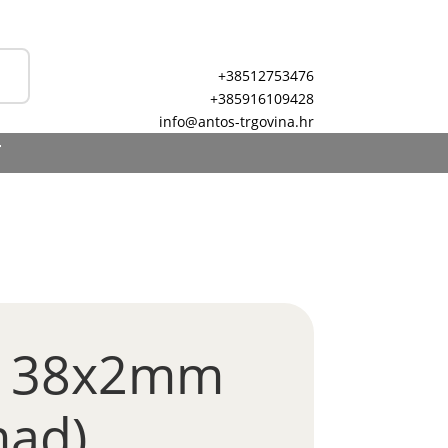
+38512753476
+385916109428
info@antos-trgovina.hr
T
a 38x2mm
mad)