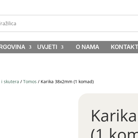
RGOVINA
UVJETI
O NAMA
KONTAK
i skutera
/
Tomos
/ Karika 38x2mm (1 komad)
Karik
(1 ko