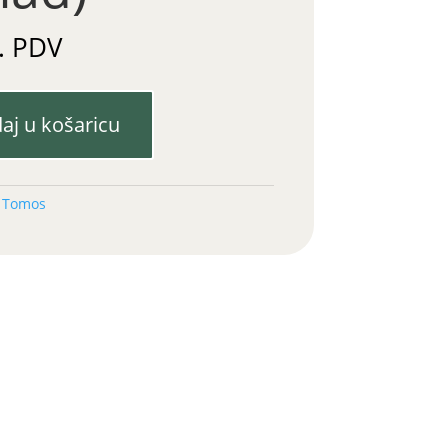
. PDV
aj u košaricu
:
Tomos