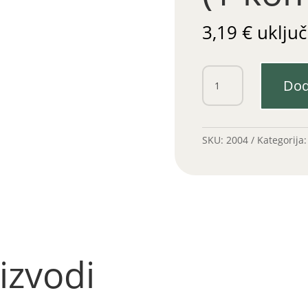
3,19
€
uključ
Karika
Dod
38x2mm
(1
komad)
količina
SKU:
2004
Kategorija
izvodi