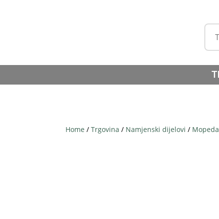
T
Home
/
Trgovina
/
Namjenski dijelovi
/
Mopeda 