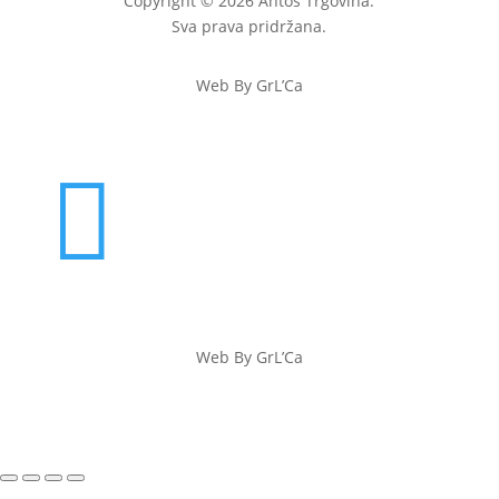
Copyright © 2026 Antoš Trgovina.
Sva prava pridržana.
Web By GrL’Ca

Web By GrL’Ca