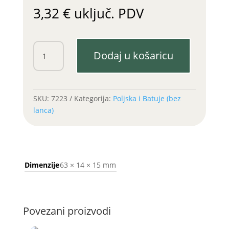
3,32
€
uključ. PDV
Kajla
Dodaj u košaricu
poljske
freze
14x15x63
količina
SKU:
7223
Kategorija:
Poljska i Batuje (bez
lanca)
Dimenzije
63 × 14 × 15 mm
Povezani proizvodi