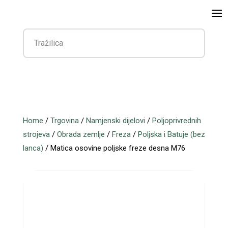
Home
/
Trgovina
/
Namjenski dijelovi
/
Poljoprivrednih
strojeva
/
Obrada zemlje
/
Freza
/
Poljska i Batuje (bez
lanca)
/ Matica osovine poljske freze desna M76