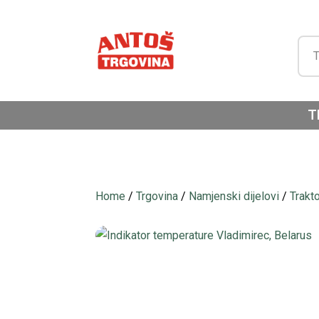
T
Home
/
Trgovina
/
Namjenski dijelovi
/
Trakt