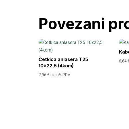
Povezani pr
Kabe
Četkica anlasera T25
6,64
10×22,5 (4kom)
7,96
€
uključ. PDV