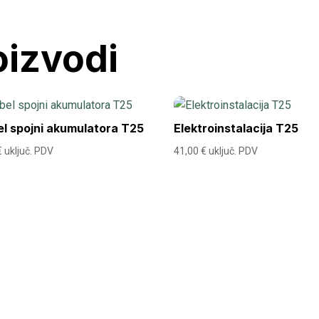
oizvodi
l spojni akumulatora T25
Elektroinstalacija T25
€
uključ. PDV
41,00
€
uključ. PDV