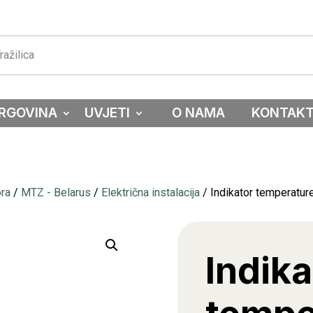
RGOVINA
UVJETI
O NAMA
KONTAK
ora
/
MTZ - Belarus
/
Električna instalacija
/ Indikator temperatur
Indika