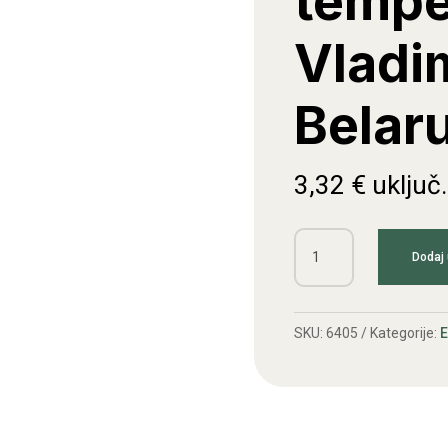
tempe
Vladi
Belar
3,32
€
uključ
Indikator
Dodaj 
temperature
Vladimirec,
Belarus
SKU:
6405
Kategorije:
E
količina