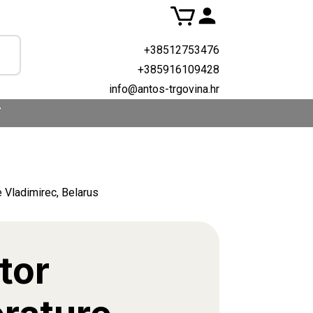
+38512753476
+385916109428
info@antos-trgovina.hr
T
e Vladimirec, Belarus
tor