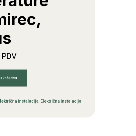
rature
mirec,
us
. PDV
u košaricu
lektrična instalacija
,
Električna instalacija