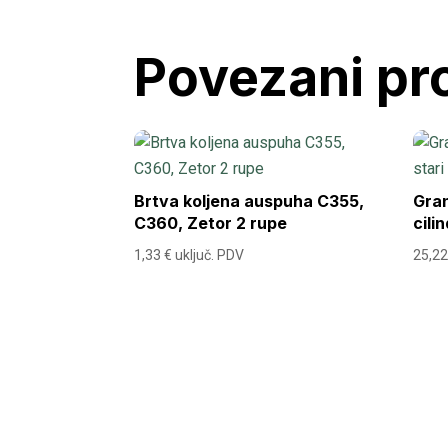
Povezani pr
Brtva koljena auspuha C355,
Gran
C360, Zetor 2 rupe
cili
1,33
€
uključ. PDV
25,2