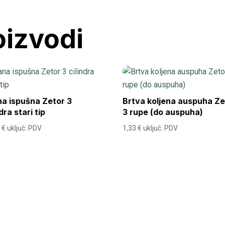
oizvodi
a ispušna Zetor 3
Brtva koljena auspuha Ze
ndra stari tip
3 rupe (do auspuha)
2
€
uključ. PDV
1,33
€
uključ. PDV