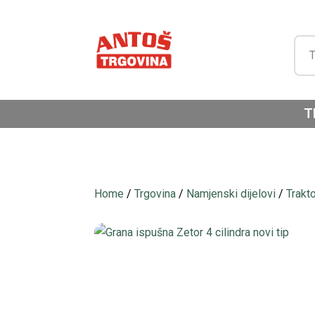
T
Home
/
Trgovina
/
Namjenski dijelovi
/
Trakt