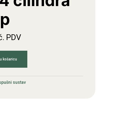
4 cilindra
ip
č. PDV
u košaricu
spušni sustav