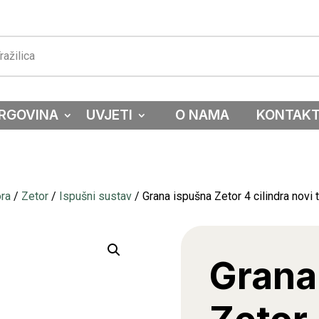
RGOVINA
UVJETI
O NAMA
KONTAK
ora
/
Zetor
/
Ispušni sustav
/ Grana ispušna Zetor 4 cilindra novi t
Grana