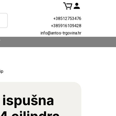
+38512753476
+385916109428
info@antos-trgovina.hr
T
ip
 ispušna