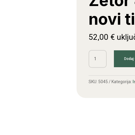
Zetor 
novi t
52,00
€
uklju
Grana
Dodaj 
ispušna
Zetor
4
SKU:
5045
Kategorija:
I
cilindra
novi
tip
količina