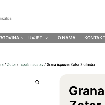
RGOVINA
UVJETI
O NAMA
KONTAK
ora
/
Zetor
/
Ispušni sustav
/ Grana ispušna Zetor 2 cilindra
Grana