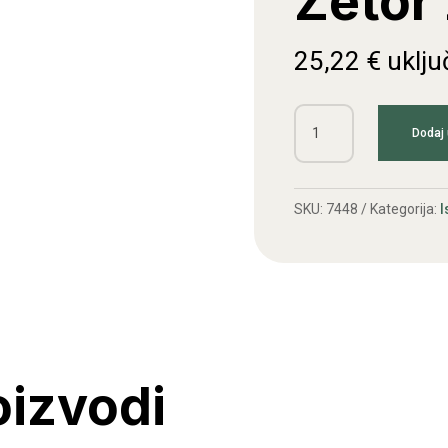
Zetor 
25,22
€
uklju
Grana
Dodaj 
ispušna
Zetor
2
SKU:
7448
Kategorija:
I
cilindra
količina
oizvodi