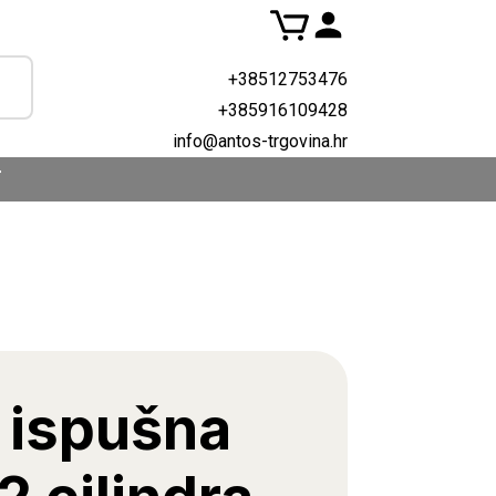
+38512753476
+385916109428
info@antos-trgovina.hr
T
 ispušna