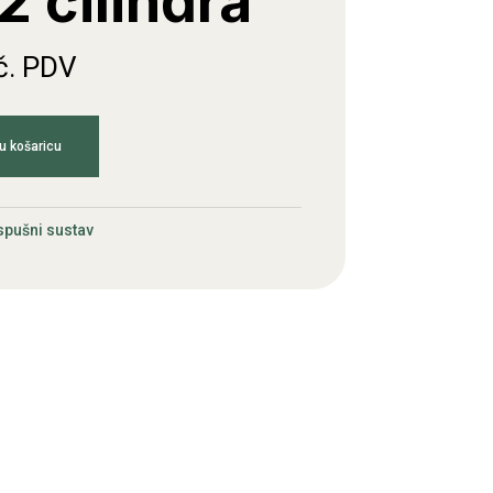
2 cilindra
č. PDV
u košaricu
spušni sustav