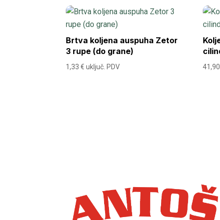
Brtva koljena auspuha Zetor
Kolj
3 rupe (do grane)
cili
1,33
€
uključ. PDV
41,9