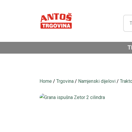
T
Home
/
Trgovina
/
Namjenski dijelovi
/
Trakt