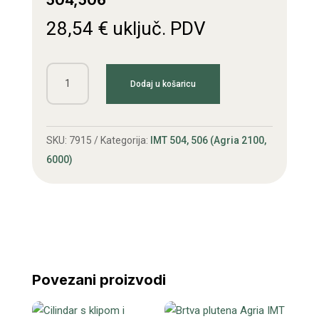
504,506
28,54
€
uključ. PDV
Glavčina
Dodaj u košaricu
magneta
Agria
IMT
SKU:
7915
Kategorija:
IMT 504, 506 (Agria 2100,
504,506
6000)
količina
Povezani proizvodi