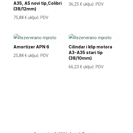
A35, A5 novi tip,Colibri
36,25
€
uključ. PDV
(38/12mm)
75,88
€
uključ. PDV
Amortizer APN 6
Cilindar i klip motora
A3-A35 stari tip
25,88
€
uključ. PDV
(38/10mm)
66,23
€
uključ. PDV