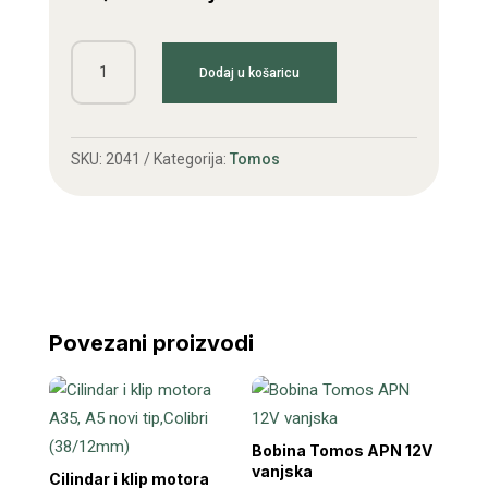
Far
Dodaj u košaricu
Tomos
četvrtasti
količina
SKU:
2041
Kategorija:
Tomos
Povezani proizvodi
Bobina Tomos APN 12V
vanjska
Cilindar i klip motora