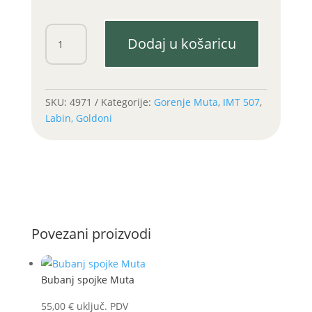
Dizna
Dodaj u košaricu
glavna
LA
300
količina
SKU:
4971
Kategorije:
Gorenje Muta
,
IMT 507
,
Labin, Goldoni
Povezani proizvodi
Bubanj spojke Muta
55,00
€
uključ. PDV