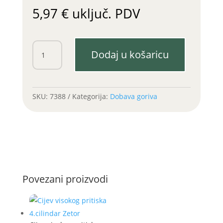
5,97
€
uključ. PDV
Cijev
Dodaj u košaricu
visokog
pritiska
1.cilindar
Zetor
SKU:
7388
Kategorija:
Dobava goriva
količina
Povezani proizvodi