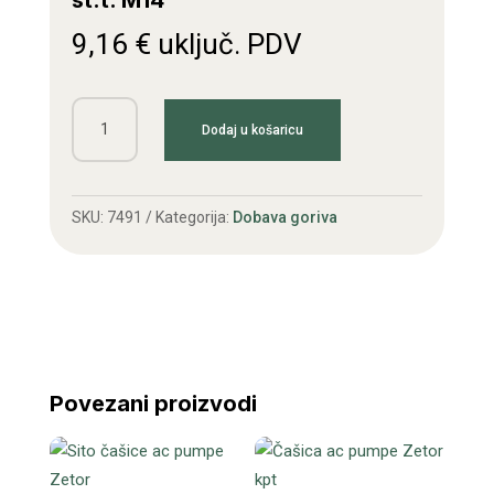
st.t. M14
9,16
€
uključ. PDV
Ručna
Dodaj u košaricu
pumpa
ac
pumpe
SKU:
7491
Kategorija:
Dobava goriva
Zetor
st.t.
M14
količina
Povezani proizvodi