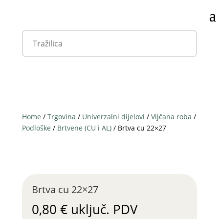
Home
/
Trgovina
/
Univerzalni dijelovi
/
Vijčana roba
/
Podloške
/
Brtvene (CU i AL)
/ Brtva cu 22×27
Brtva cu 22×27
0,80
€
uključ. PDV