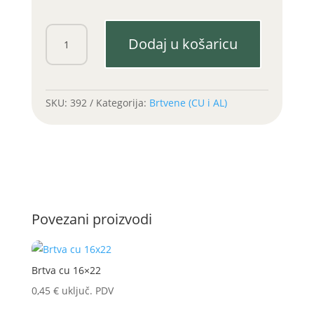
Brtva
Dodaj u košaricu
cu
22x27
količina
SKU:
392
Kategorija:
Brtvene (CU i AL)
Povezani proizvodi
Brtva cu 16×22
0,45
€
uključ. PDV