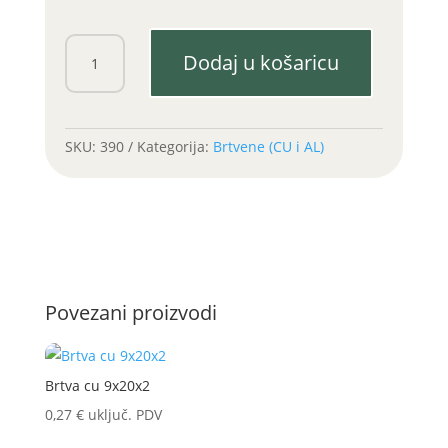
Brtva
Dodaj u košaricu
cu
18x24
količina
SKU:
390
Kategorija:
Brtvene (CU i AL)
Povezani proizvodi
Brtva cu 9x20x2
0,27
€
uključ. PDV