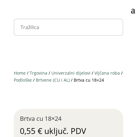
Home
/
Trgovina
/
Univerzalni dijelovi
/
Vijčana roba
/
Podloške
/
Brtvene (CU i AL)
/ Brtva cu 18×24
Brtva cu 18×24
0,55
€
uključ. PDV