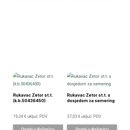
Rukavac Zetor st.t.
Rukavac Zetor st.t. s
(k.b.50436450)
dosjedom za semering
19,24
€
uključ. PDV
37,03
€
uključ. PDV
Dodaj u Košaricu
Dodaj u Košaricu