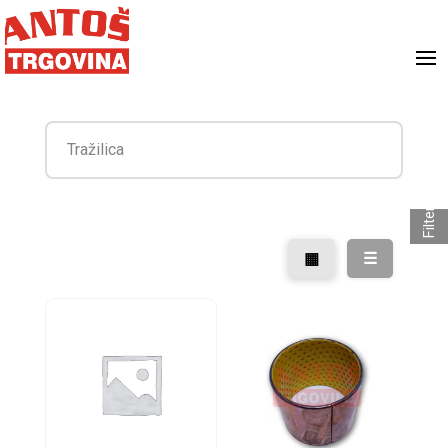
Filter
▦
☰