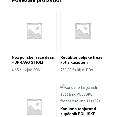
Povezani proizvodi
Nož poljske freze desni
Reduktor poljske freze
– UPRAVO STIGLI
kpt.s kučištem
4,65
€
uključ. PDV
750,00
€
uključ. PDV
Konusno tanjurasti
zupčanik POLJSKE