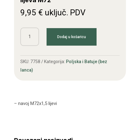
lijeva M72
9,95
€
uključ. PDV
Matica
Dodaj u košaricu
osovine
poljske
freze
SKU:
7758
Kategorija:
Poljska i Batuje (bez
lijeva
lanca)
M72
količina
– navoj M72x1,5 lijevi