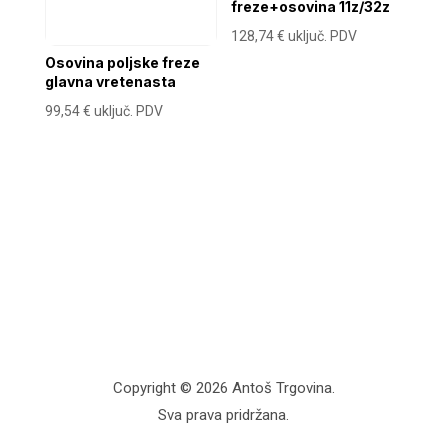
freze+osovina 11z/32z
128,74
€
uključ. PDV
Osovina poljske freze
glavna vretenasta
99,54
€
uključ. PDV
Copyright © 2026 Antoš Trgovina.
Sva prava pridržana.