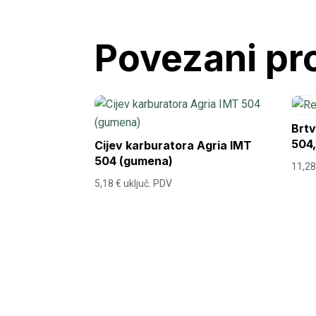
Povezani pr
Brtv
504
Cijev karburatora Agria IMT
504 (gumena)
11,2
5,18
€
uključ. PDV