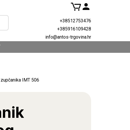
+38512753476
+385916109428
info@antos-trgovina.hr
T
 zupčanika IMT 506
nik