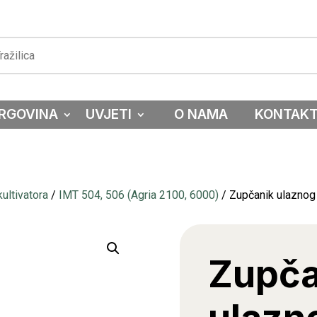
RGOVINA
UVJETI
O NAMA
KONTAK
ultivatora
/
IMT 504, 506 (Agria 2100, 6000)
/ Zupčanik ulaznog
Zupča