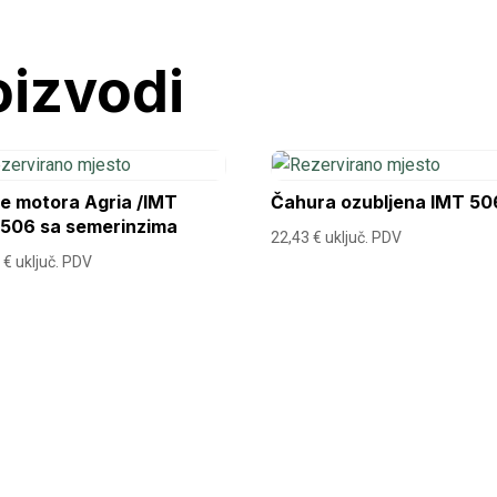
oizvodi
e motora Agria /IMT
Čahura ozubljena IMT 50
,506 sa semerinzima
22,43
€
uključ. PDV
8
€
uključ. PDV