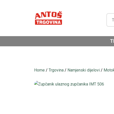
T
Home
/
Trgovina
/
Namjenski dijelovi
/
Motok