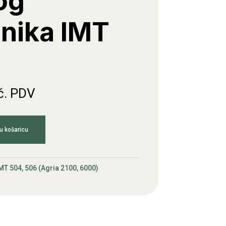
og
nika IMT
č. PDV
u košaricu
MT 504, 506 (Agria 2100, 6000)