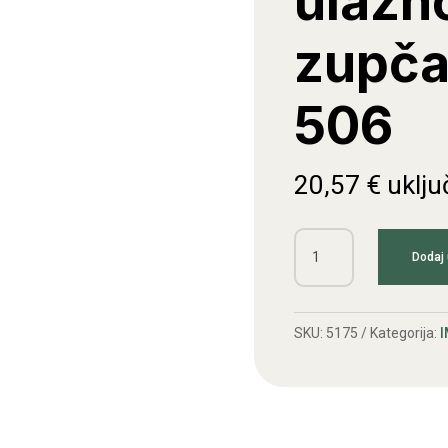
ulazn
zupča
506
20,57
€
uklju
Zupčanik
Dodaj 
ulaznog
zupčanika
IMT
SKU:
5175
Kategorija:
I
506
količina