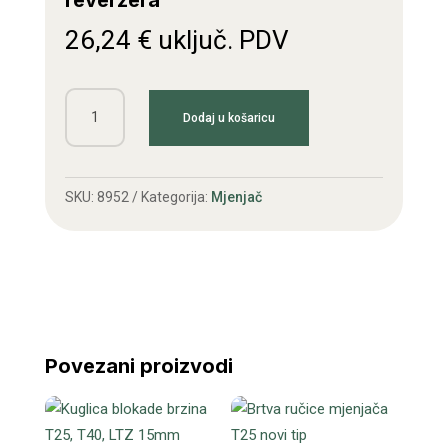
reverzera
26,24
€
uključ. PDV
Zupčanik
Dodaj u košaricu
T40,
LTZ
22/22z
SKU:
8952
Kategorija:
Mjenjač
reverzera
količina
Povezani proizvodi