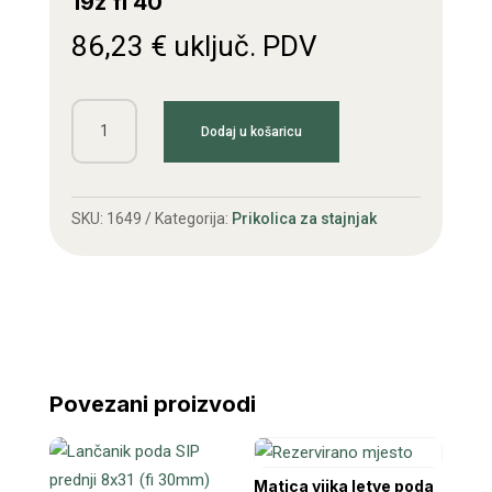
19z fi 40
86,23
€
uključ. PDV
Zupčanik
Dodaj u košaricu
stožasti
s
osovinom
SKU:
1649
Kategorija:
Prikolica za stajnjak
19z
fi
40
količina
Povezani proizvodi
Matica vijka letve poda