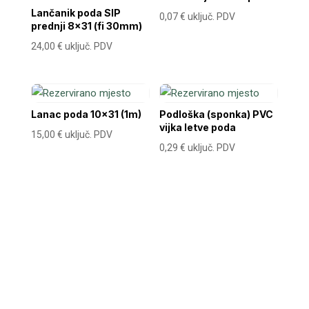
Lančanik poda SIP
0,07
€
uključ. PDV
prednji 8×31 (fi 30mm)
24,00
€
uključ. PDV
Lanac poda 10×31 (1m)
Podloška (sponka) PVC
vijka letve poda
15,00
€
uključ. PDV
0,29
€
uključ. PDV