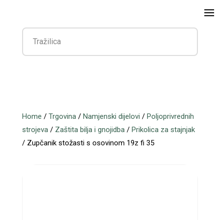
Home
/
Trgovina
/
Namjenski dijelovi
/
Poljoprivrednih
strojeva
/
Zaštita bilja i gnojidba
/
Prikolica za stajnjak
/ Zupčanik stožasti s osovinom 19z fi 35