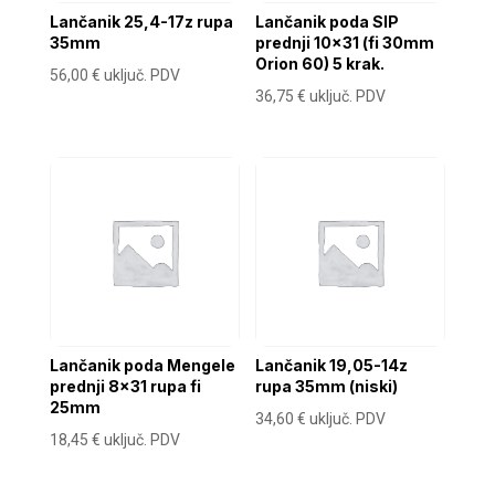
Lančanik 25,4-17z rupa
Lančanik poda SIP
35mm
prednji 10×31 (fi 30mm
Orion 60) 5 krak.
56,00
€
uključ. PDV
36,75
€
uključ. PDV
Lančanik poda Mengele
Lančanik 19,05-14z
prednji 8×31 rupa fi
rupa 35mm (niski)
25mm
34,60
€
uključ. PDV
18,45
€
uključ. PDV