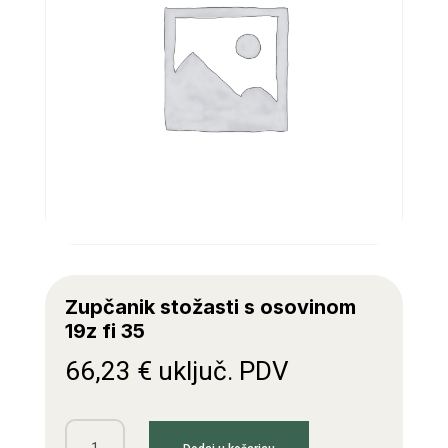
Zupčanik stožasti s osovinom
19z fi 35
66,23
€
uključ. PDV
Zupčanik