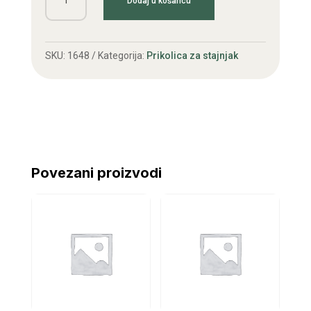
Dodaj u košaricu
stožasti
s
osovinom
SKU:
1648
Kategorija:
Prikolica za stajnjak
19z
fi
35
količina
Povezani proizvodi