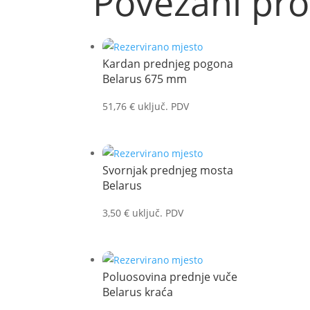
Povezani pro
Kardan prednjeg pogona
Belarus 675 mm
51,76
€
uključ. PDV
Svornjak prednjeg mosta
Belarus
3,50
€
uključ. PDV
Poluosovina prednje vuče
Belarus kraća