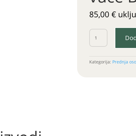
85,00
€
uklj
Zupčanik
Dod
prednje
vuče
Belarus
veći
Kategorija:
Prednja os
količina