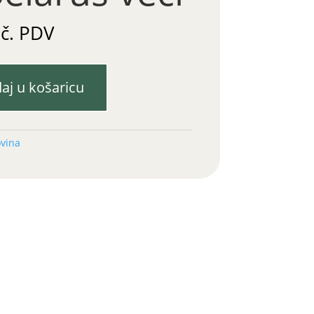
uč. PDV
aj u košaricu
ovina