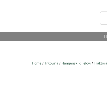
T
Home
/
Trgovina
/
Namjenski dijelovi
/
Traktor