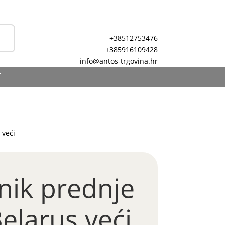
+38512753476
+385916109428
info@antos-trgovina.hr
T
 veći
nik prednje
elarus veći