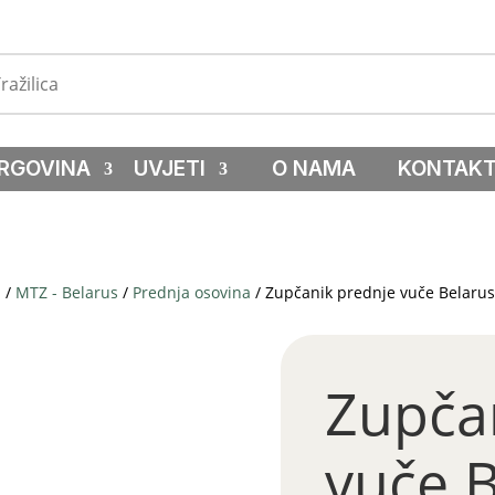
RGOVINA
UVJETI
O NAMA
KONTAK
a
/
MTZ - Belarus
/
Prednja osovina
/ Zupčanik prednje vuče Belarus
Zupča
vuče B